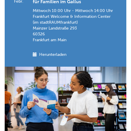
Febr.
für Familien im Gallus
Mittwoch 10:00 Uhr - Mittwoch 14:00 Uhr
Frankfurt Welcome & Information Center
(im stadtRAUMfrankfurt)
Mainzer Landstraße 293
60326
Frankfurt am Main
Herunterladen