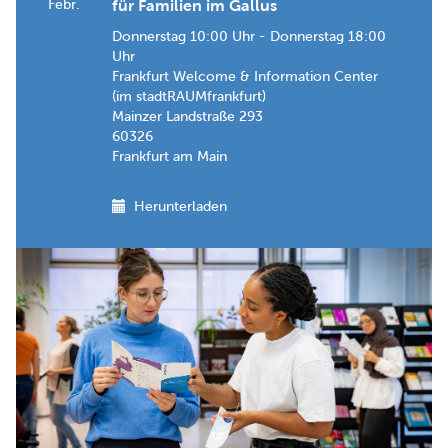
Febr.
für Familien im Gallus
Donnerstag 10:00 Uhr - Donnerstag 18:00
Uhr
Frankfurt Welcome & Information Center
(im stadtRAUMfrankfurt)
Mainzer Landstraße 293
60326
Frankfurt am Main
Herunterladen