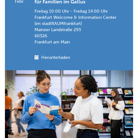
Febr.
für Familien im Gallus
Freitag 10:00 Uhr - Freitag 14:00 Uhr
Frankfurt Welcome & Information Center
(im stadtRAUMfrankfurt)
Mainzer Landstraße 293
60326
Frankfurt am Main
Herunterladen