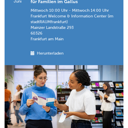
Juni
für Familien im Gallus
Mittwoch 10:00 Uhr - Mittwoch 14:00 Uhr
Frankfurt Welcome & Information Center (im
stadtRAUMfrankfurt)
Mainzer Landstraße 293
60326
Frankfurt am Main
Herunterladen