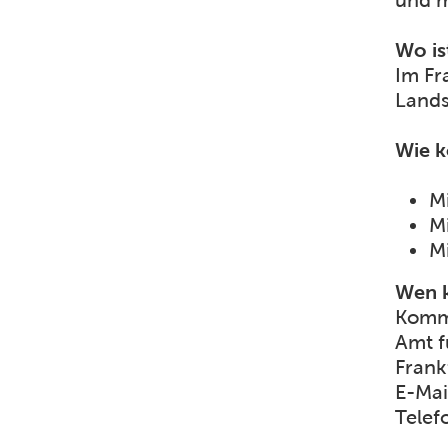
und m
Wo is
Im Fr
Lands
Wie k
Mi
M
Mi
Wen k
Komme
Amt f
Frank
E-Mai
Telef