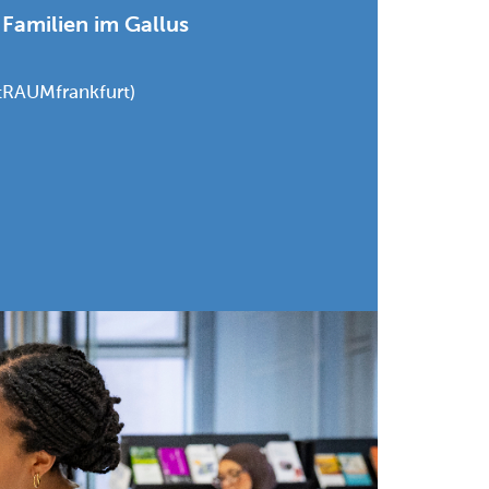
 Familien im Gallus
tRAUMfrankfurt)