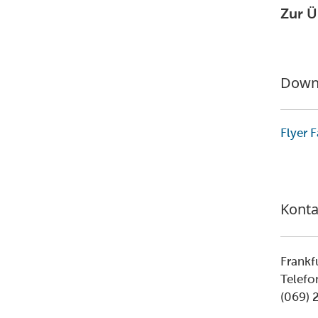
Zur Ü
Down
Flyer 
Konta
Frankf
Telef
(069) 