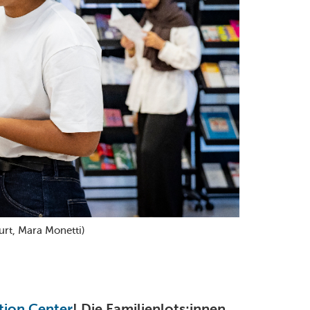
urt, Mara Monetti)
tion Center
! Die Familienlots:innen