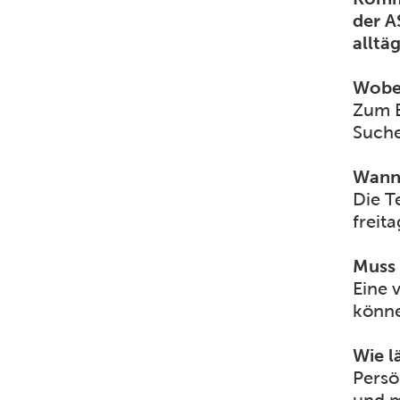
der A
alltä
Wobei
Zum B
Suche
Wann 
Die T
freit
Muss 
Eine 
könne
Wie l
Persö