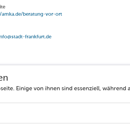
ite
//amka.de/beratung-vor-ort
nfo@stadt-frankfurt.de
Facebook
Instagram
Barrierefreiheit
Häufig gestellte Fragen