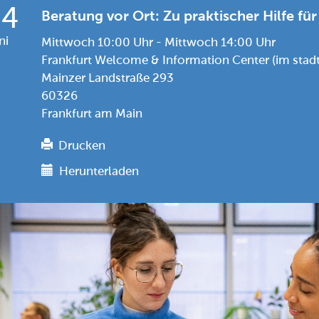
24
Beratung vor Ort: Zu praktischer Hilfe für
ni
Mittwoch 10:00 Uhr - Mittwoch 14:00 Uhr
Frankfurt Welcome & Information Center (im stad
Mainzer Landstraße 293
60326
Frankfurt am Main
Drucken
Herunterladen