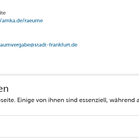
ite
//amka.de/raeume
aumvergabe@stadt-frankfurt.de
Facebook
Instagram
Barrierefreiheit
Häufig gestellte Fragen