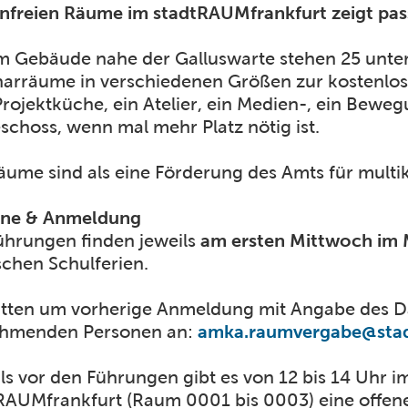
nfreien Räume im stadtRAUMfrankfurt zeigt pas
m Gebäude nahe der Galluswarte stehen 25 unter
arräume in verschiedenen Größen zur kostenlose
Projektküche, ein Atelier, ein Medien-, ein Bew
schoss, wenn mal mehr Platz nötig ist.
äume sind als eine Förderung des Amts für multik
ine & Anmeldung
ührungen finden jeweils
am ersten Mittwoch im
schen Schulferien.
itten um vorherige Anmeldung mit Angabe des 
ehmenden Personen an:
amka.raumvergabe@stadt
ls vor den Führungen gibt es von 12 bis 14 Uhr 
RAUMfrankfurt (Raum 0001 bis 0003) eine offen