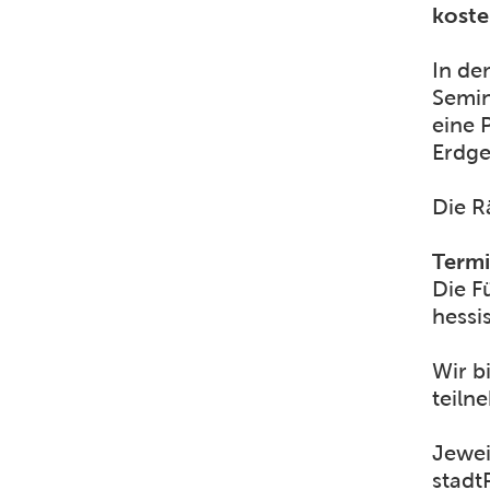
koste
In de
Semin
eine 
Erdge
Die R
Term
Die F
hessi
Wir b
teiln
Jewei
stadt