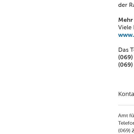
der 
Mehr 
Viele
www.
Das T
(069)
(069)
Konta
Amt fü
Telef
(069) 