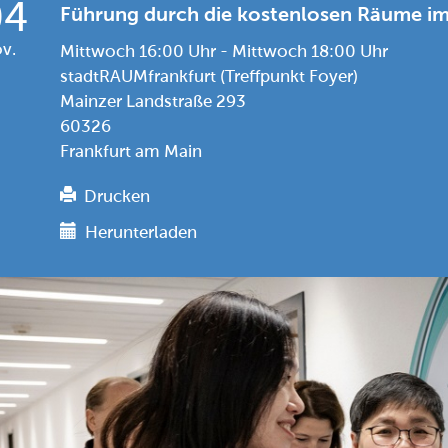
04
Führung durch die kostenlosen Räume i
v.
Mittwoch 16:00 Uhr - Mittwoch 18:00 Uhr
stadtRAUMfrankfurt (Treffpunkt Foyer)
Mainzer Landstraße 293
60326
Frankfurt am Main
Drucken
Herunterladen