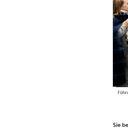
Führu
Sie b