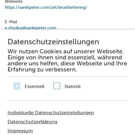
Webseite
https://sanktpeter.com/art/brushlettering/
E-Mail
e.rhodius@sanktpeter.com
Facebook
Instagram
Impressum
Datenschutz
Erklärung zur Barrierefreiheit
Häufig gestellte Fragen
Netiquette
Sie fragen – wir antworten
© 2021 - FRANKFURT AM MAIN
Amt für multikulturelle Angelegenheiten