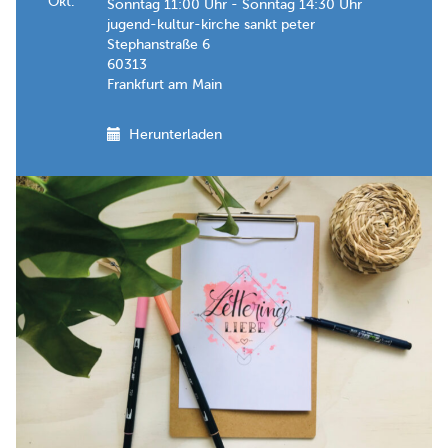
Okt.
Sonntag 11:00 Uhr - Sonntag 14:30 Uhr
jugend-kultur-kirche sankt peter
Stephanstraße 6
60313
Frankfurt am Main
Herunterladen