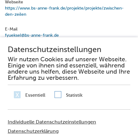
Webseite
https://www.bs-anne-frank.de/projekte/projekte/zwischen-
den-zeilen
E-Mail
fyueksel@bs-anne-frank.de
Facebook
Instagram
Impressum
Datenschutz
Erklärung zur Barrierefreiheit
Häufig gestellte Fragen
Netiquette
Sie fragen – wir antworten
© 2021 - FRANKFURT AM MAIN
Amt für multikulturelle Angelegenheiten