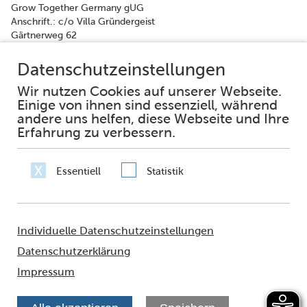
Grow Together Germany gUG
Anschrift.: c/o Villa Gründergeist
Gärtnerweg 62
60322 Frankfurt am Main
Tel.: 0176 223 490 87
E-Mail.:
info@grow-together.community
Facebook
Instagram
Impressum
Datenschutz
Erklärung zur Barrierefreiheit
Häufig gestellte Fragen
Netiquette
Sie fragen – wir antworten
© 2021 - FRANKFURT AM MAIN
Amt für multikulturelle Angelegenheiten