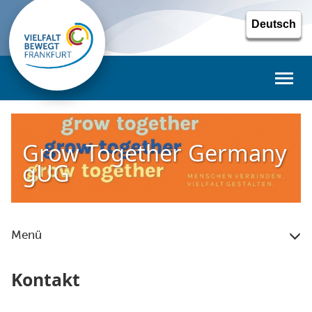
Toggl
naviga
Grow Together Germany
gUG
Menü
Kontakt