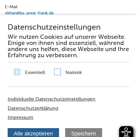
E-Mail
nkhan@bs-anne-frank.de
Facebook
Instagram
Impressum
Datenschutz
Erklärung zur Barrierefreiheit
Häufig gestellte Fragen
Netiquette
Sie fragen – wir antworten
© 2021 - FRANKFURT AM MAIN
Amt für multikulturelle Angelegenheiten