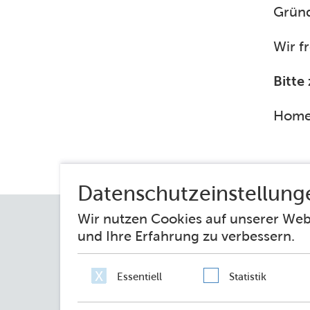
Gründ
Wir f
Bitte
Hom
Impressum
Datenschutz
Erklärung zur 
Netiquette
Sie fragen – wir antworten