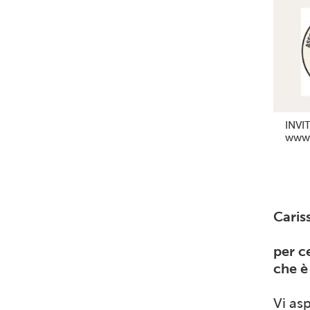
INVIT
www.
Caris
per c
che è
Vi as