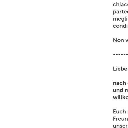
chiac
parte
megli
condi
Non v
-----
Liebe
nach 
und m
willk
Euch 
Freun
unser