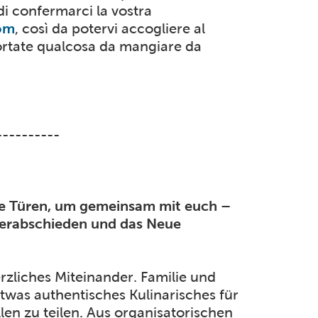
i confermarci la vostra
om
, così da potervi accogliere al
 portate qualcosa da mangiare da
----------
re Türen, um gemeinsam mit euch –
verabschieden und das Neue
zliches Miteinander. Familie und
etwas authentisches Kulinarisches für
llen zu teilen. Aus organisatorischen