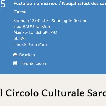
25
Festa po s'annu nou / Neujahrsfest des sa
n.
Carta
Sonntag 12:00 Uhr - Sonntag 16:00 Uhr
stadtRAUMfrankfurt
Mainzer Landstraße 293
60326
Frankfurt am Main
Drucken
Herunterladen