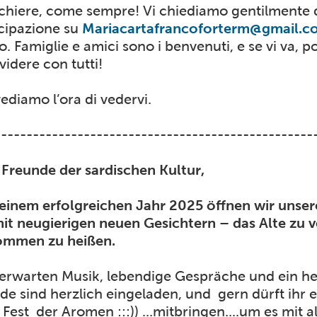
chiere, come sempre! Vi chiediamo gentilmente d
cipazione su
Mariacartafrancoforterm@gmail.c
o. Famiglie e amici sono i benvenuti, e se vi va,
videre con tutti!
ediamo l’ora di vedervi.
--------------------------------------------------
 Freunde der sardischen Kultur,
einem erfolgreichen Jahr 2025 öffnen wir unse
it neugierigen neuen Gesichtern – das Alte zu 
ommen zu heißen.
erwarten Musik, lebendige Gespräche und ein her
de sind herzlich eingeladen, und gern dürft ihr 
 Fest der Aromen :::)) ...mitbringen....um es mit a