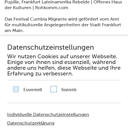
Pupille, Frankfurt Lateinamerika Rebelde | Offenes Haus
der Kulturen | Rohkomm.com
Das Festival Cumbia Migrante wird gefördert vom Amt
für multikulturelle Angelegenheiten der Stadt Frankfurt
am Main.
Gemeinsam für ein Festival der Begegnung, des
Widerstands und der Freude!
Facebook
Instagram
Impressum
Datenschutz
Erklärung zur Barrierefreiheit
Häufig gestellte Fragen
Netiquette
Sie fragen – wir antworten
© 2021 - FRANKFURT AM MAIN
Amt für multikulturelle Angelegenheiten