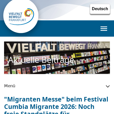
Toggl
naviga
Aktuelle Beiträge
Menü
"Migranten Messe" beim Festival
Cumbia Migrante 2026: Noch
freie Standplätze für