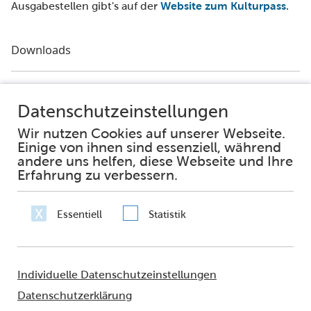
Ausgabestellen gibt's auf der
Website zum Kulturpass
.
Downloads
Flyer Kulturpass
10MB
Facebook
Instagram
Impressum
Datenschutz
Erklärung zur Barrierefreiheit
Häufig gestellte Fragen
Netiquette
Sie fragen – wir antworten
© 2021 - FRANKFURT AM MAIN
Amt für multikulturelle Angelegenheiten