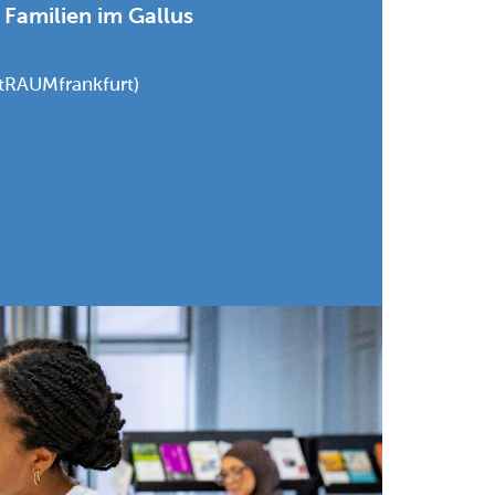
 Familien im Gallus
dtRAUMfrankfurt)