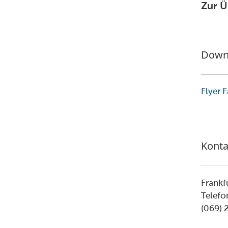
Zur Ü
Down
Flyer 
Konta
Frankf
Telef
(069) 