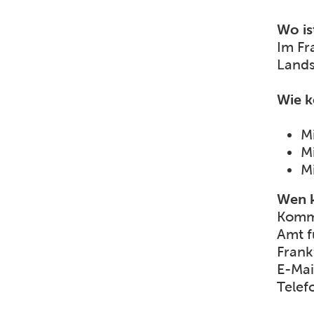
Wo is
Im Fr
Lands
Wie k
Mi
M
Mi
Wen k
Komme
Amt f
Frank
E-Mai
Telef