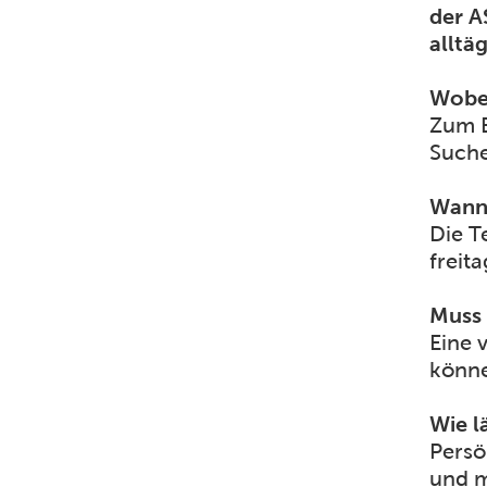
der A
alltä
Wobei
Zum B
Suche
Wann 
Die T
freit
Muss 
Eine 
könne
Wie l
Persö
und m