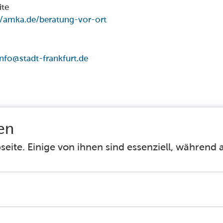
ite
//amka.de/beratung-vor-ort
nfo@stadt-frankfurt.de
Facebook
Instagram
Barrierefreiheit
Häufig gestellte Fragen