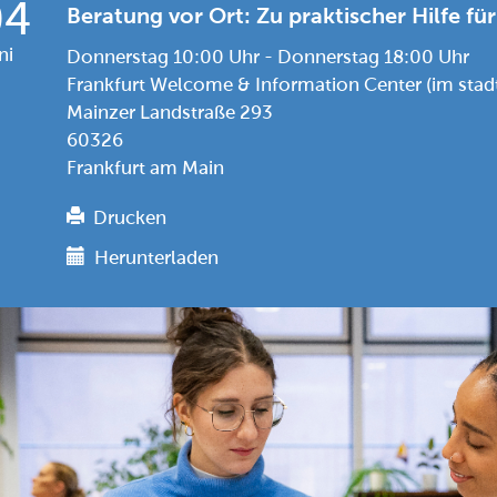
04
Beratung vor Ort: Zu praktischer Hilfe für
ni
Donnerstag 10:00 Uhr - Donnerstag 18:00 Uhr
Frankfurt Welcome & Information Center (im sta
Mainzer Landstraße 293
60326
Frankfurt am Main
Drucken
Herunterladen