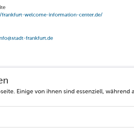
ite
//frankfurt-welcome-information-center.de/
nfo@stadt-frankfurt.de
Facebook
Instagram
Barrierefreiheit
Häufig gestellte Fragen