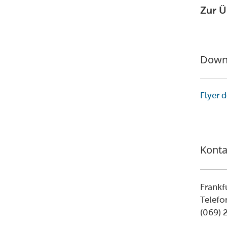
Zur Ü
Down
Flyer 
Konta
Frankf
Telef
(069) 