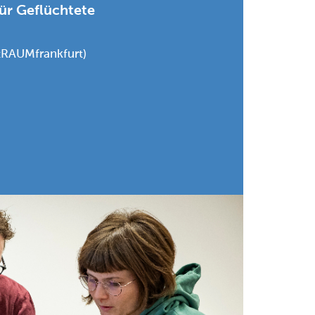
ür Geflüchtete
tRAUMfrankfurt)