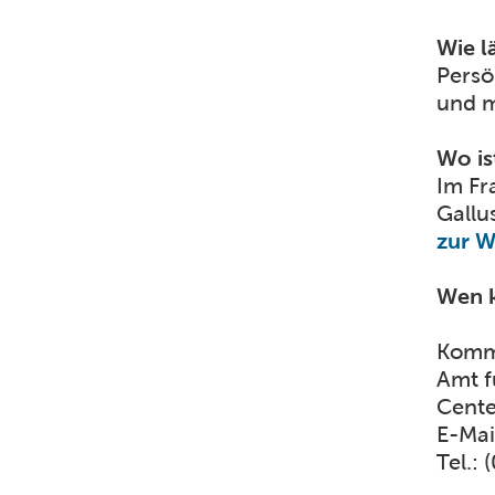
Wie l
Persö
und m
Wo is
Im Fr
Gallu
zur 
Wen k
Komme
Amt f
Cente
E-Mai
Tel.: