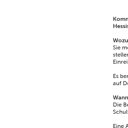
Komme
Hessi
Wozu 
Sie m
stell
Einrei
Es be
auf D
Wann 
Die B
Schul
Eine 