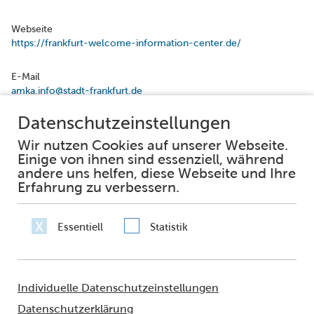
Webseite
https://frankfurt-welcome-information-center.de/
E-Mail
amka.info@stadt-frankfurt.de
Facebook
Instagram
Impressum
Datenschutz
Erklärung zur Barrierefreiheit
Häufig gestellte Fragen
Netiquette
Sie fragen – wir antworten
© 2021 - FRANKFURT AM MAIN
Amt für multikulturelle Angelegenheiten