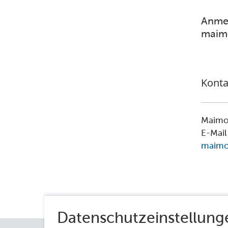
Anmel
maimo
Konta
Maimo
E-Mail
maimou