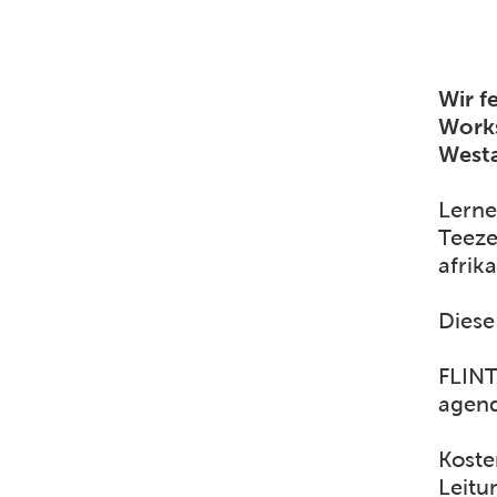
Wir f
Works
Westa
Lerne
Teeze
afrik
Diese
FLINT
agend
Koste
Leitu