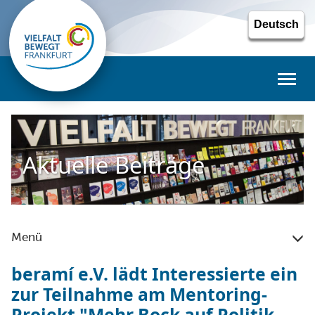
Toggl
naviga
Aktuelle Beiträge
Menü
beramí e.V. lädt Interessierte ein
zur Teilnahme am Mentoring-
Projekt "Mehr Bock auf Politik –