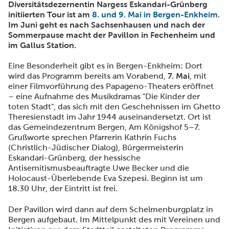
Diversitätsdezernentin Nargess Eskandari-Grünberg
initiierten Tour ist am
8. und 9. Mai in Bergen-Enkheim
.
Im Juni geht es nach Sachsenhausen und nach der
Sommerpause macht der Pavillon in Fechenheim und
im Gallus Station.
Eine Besonderheit gibt es in Bergen-Enkheim: Dort
wird das Programm bereits am Vorabend,
7. Mai
, mit
einer Filmvorführung des Papageno-Theaters eröffnet
– eine Aufnahme des Musikdramas "Die Kinder der
toten Stadt", das sich mit den Geschehnissen im Ghetto
Theresienstadt im Jahr 1944 auseinandersetzt. Ort ist
das Gemeindezentrum Bergen, Am Königshof 5–7.
Grußworte sprechen Pfarrerin Kathrin Fuchs
(Christlich-Jüdischer Dialog), Bürgermeisterin
Eskandari-Grünberg, der hessische
Antisemitismusbeauftragte Uwe Becker und die
Holocaust-Überlebende Eva Szepesi. Beginn ist um
18.30 Uhr, der Eintritt ist frei.
Der Pavillon wird dann auf dem Schelmenburgplatz in
Bergen aufgebaut. Im Mittelpunkt des mit Vereinen und