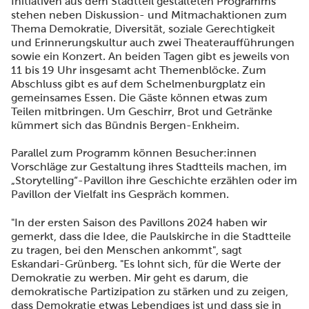
Initiativen aus dem Stadtteil gestalteten Programms
stehen neben Diskussion- und Mitmachaktionen zum
Thema Demokratie, Diversität, soziale Gerechtigkeit
und Erinnerungskultur auch zwei Theateraufführungen
sowie ein Konzert. An beiden Tagen gibt es jeweils von
11 bis 19 Uhr insgesamt acht Themenblöcke. Zum
Abschluss gibt es auf dem Schelmenburgplatz ein
gemeinsames Essen. Die Gäste können etwas zum
Teilen mitbringen. Um Geschirr, Brot und Getränke
kümmert sich das Bündnis Bergen-Enkheim.
Parallel zum Programm können Besucher:innen
Vorschläge zur Gestaltung ihres Stadtteils machen, im
„Storytelling“-Pavillon ihre Geschichte erzählen oder im
Pavillon der Vielfalt ins Gespräch kommen.
"In der ersten Saison des Pavillons 2024 haben wir
gemerkt, dass die Idee, die Paulskirche in die Stadtteile
zu tragen, bei den Menschen ankommt", sagt
Eskandari-Grünberg. "Es lohnt sich, für die Werte der
Demokratie zu werben. Mir geht es darum, die
demokratische Partizipation zu stärken und zu zeigen,
dass Demokratie etwas Lebendiges ist und dass sie in