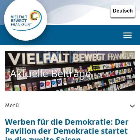
Toggl
naviga
Aktuelle Beiträge
Menü
Werben für die Demokratie: Der
Pavillon der Demokratie startet
in die zweite Saison