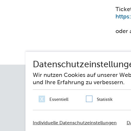
Ticke
oder 
Impressum
Datenschutz
Erklärung zur 
Netiquette
Sie fragen – wir antworten
© 2021 - FRANKFURT AM MAIN
Amt für multikulturelle Angelegenheiten