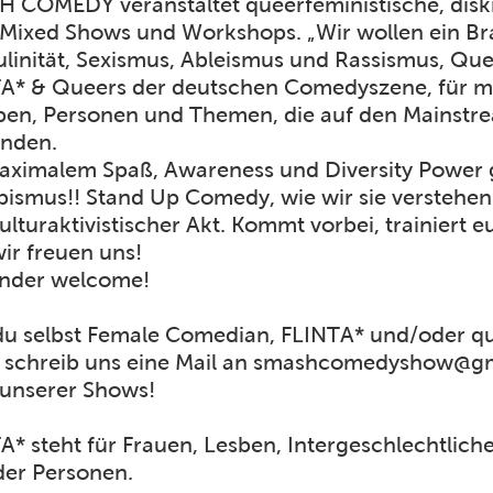
 COMEDY veranstaltet queerfeministische, disk
 Mixed Shows und Workshops. „Wir wollen ein Br
linität, Sexismus, Ableismus und Rassismus, Quee
A* & Queers der deutschen Comedyszene, für meh
en, Personen und Themen, die auf den Mains
inden.
aximalem Spaß, Awareness und Diversity Power 
ismus!! Stand Up Comedy, wie wir sie verstehen: 
ulturaktivistischer Akt. Kommt vorbei, trainiert
wir freuen uns!
ender welcome!
 du selbst Female Comedian, FLINTA* und/oder que
t, schreib uns eine Mail an smashcomedyshow@gma
 unserer Shows!
A* steht für Frauen, Lesben, Intergeschlechtlich
er Personen.