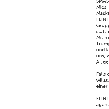
SMASH
Mics,
Masku
FLINT
Grupp
stattf
Mit m
Trump
und k
uns, 
All g
Falls
wills
einer
FLINT
agend