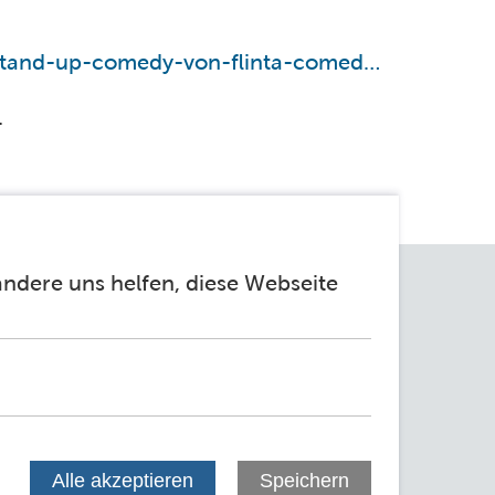
https://rausgegangen.de/events/queerfeministische-stand-up-comedy-von-flinta-comedians-4/
.