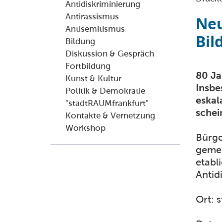
Antidiskriminierung
Antirassismus
Neu
Antisemitismus
Bil
Bildung
Diskussion & Gespräch
Fortbildung
80 Ja
Kunst & Kultur
Insbe
Politik & Demokratie
eskal
"stadtRAUMfrankfurt"
schei
Kontakte & Vernetzung
Workshop
Bürge
gemei
etabl
Antid
Ort: 