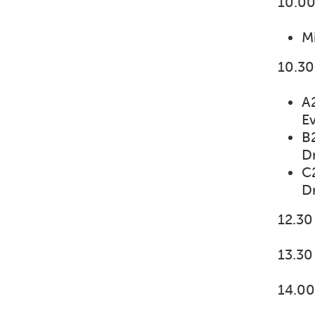
10.00
M
10.30
A
Ev
B
Dr
C2
D
12.30
13.30
14.00