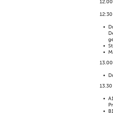
12.0
12:30
D
De
g
S
M
13.00
D
13.30
A
Pr
B