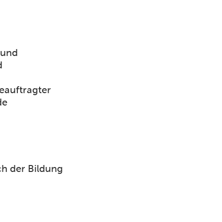
 und
d
eauftragter
de
ch der Bildung