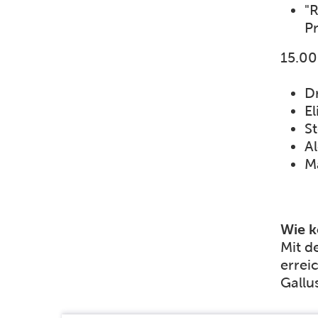
"
Pr
15.00
D
El
St
A
M
Wie 
Mit d
errei
Gallu