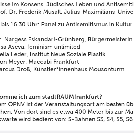
Risse im Konsens. Jüdisches Leben und Antisemi
of. Dr. Frederik Musall, Julius-Maximilians-Univ
 bis 16.30 Uhr: Panel zu Antisemitismus in Kultur
r. Nargess Eskandari-Grünberg, Bürgermeisterin
isa Aseva, feminism unlimited
ella Leder, Institut Neue Soziale Plastik
lon Meyer, Maccabi Frankfurt
arcus Droß, Künstler*innenhaus Mousonturm
komme ich zum stadtRAUMfrankfurt?
em ÖPNV ist der Veranstaltungsort am besten über
chen. Von dort sind es etwa 400 Meter bis zur Ma
swarte wird bedient von: S-Bahnen S3, S4, S5, S6 