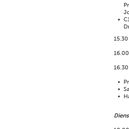
P
J
C1
Dr
15.30
16.00
16.30
Pr
S
H
Diens