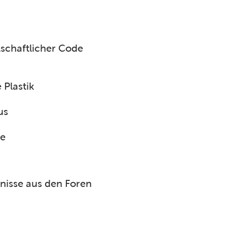
lschaftlicher Code
 Plastik
us
ge
tnisse aus den Foren