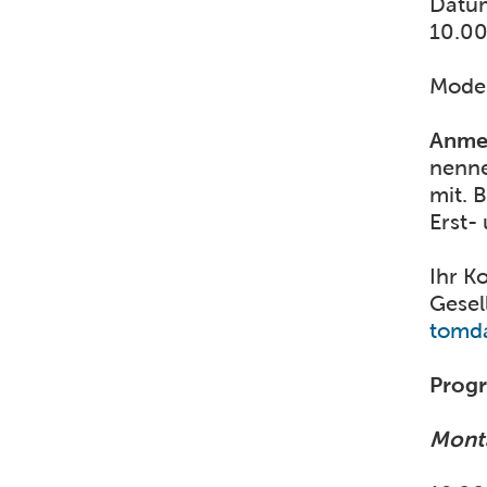
Datum
10.00
Moder
Anme
nenne
mit. 
Erst-
Ihr K
Gesel
tomda
Prog
Monta