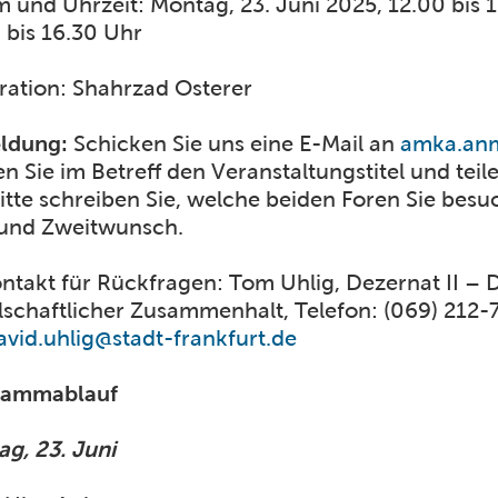
 und Uhrzeit: Montag, 23. Juni 2025, 12.00 bis 1
 bis 16.30 Uhr
ation: Shahrzad Osterer
ldung:
Schicken Sie uns eine E-Mail an
amka.anm
n Sie im Betreff den Veranstaltungstitel und te
Bitte schreiben Sie, welche beiden Foren Sie be
 und Zweitwunsch.
ontakt für Rückfragen: Tom Uhlig, Dezernat II – D
lschaftlicher Zusammenhalt, Telefon: (069) 212-
vid.uhlig@stadt-frankfurt.de
rammablauf
g, 23. Juni